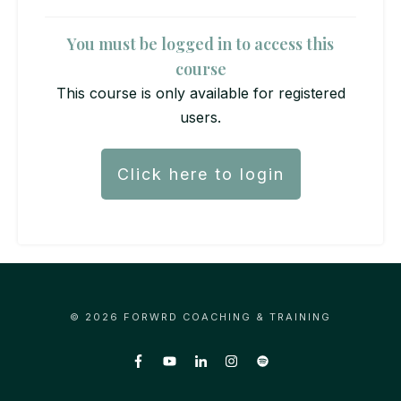
You must be logged in to access this
course
This course is only available for registered
users.
Click here to login
©
2026
FORWRD COACHING & TRAINING