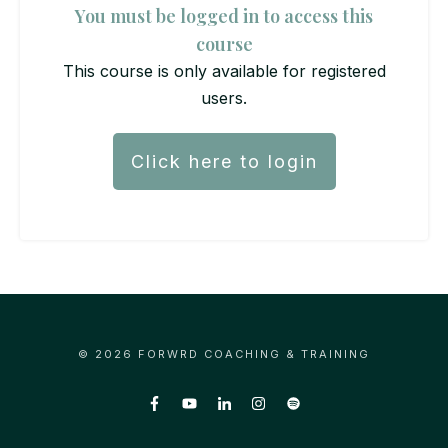
You must be logged in to access this
course
This course is only available for registered
users.
Click here to login
©
2026
FORWRD COACHING & TRAINING